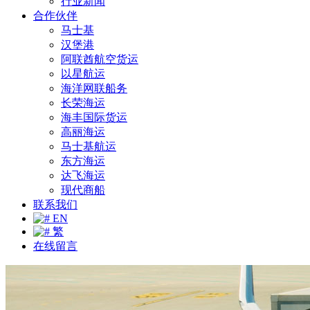
行业新闻
合作伙伴
马士基
汉堡港
阿联酋航空货运
以星航运
海洋网联船务
长荣海运
海丰国际货运
高丽海运
马士基航运
东方海运
达飞海运
现代商船
联系我们
EN
繁
在线留言